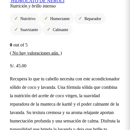
HIDROLATO DE NEROLI
Nutrición y brillo intenso
✓
✓
✓
Nutritivo
Humectante
Reparador
✓
✓
Suavizante
Calmante
0
out of 5
( No hay valoraciones aún. )
S/.
45.00
Recupera lo que tu cabello necesita con este acondicionador
sólido de coco y lavanda. Una fórmula sólida que combina
la nutrición del aceite de coco virgen, la suavidad
reparadora de la manteca de karité y el poder calmante de la
lavanda. Su textura cremosa y su aroma relajante aportan
humectación profunda y una sensación de calma. Disfruta la
tranquilidad que brinda la lavanda y deja que brille tu