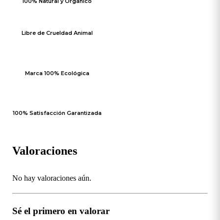
100% Natural y Orgánico
sulfatos y parabenos. Su suavidad proviene de aceites y
mantecas naturales que nutren profundamente el cabello.
Libre de Crueldad Animal
Marca 100% Ecológica
100% Satisfacción Garantizada
Valoraciones
No hay valoraciones aún.
Sé el primero en valorar