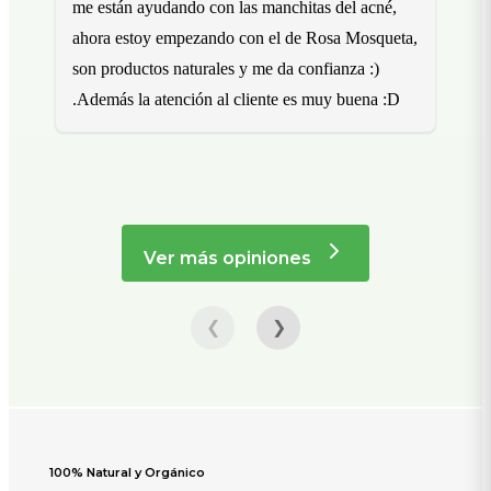
me están ayudando con las manchitas del acné,
Me
ahora estoy empezando con el de Rosa Mosqueta,
pr
son productos naturales y me da confianza :)
lo
.Además la atención al cliente es muy buena :D
de
fa
Ver más opiniones
❮
❯
100% Natural y Orgánico