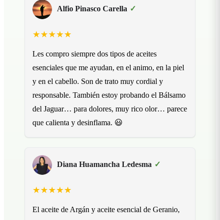
Alfio Pinasco Carella
✓
★★★★★
Les compro siempre dos tipos de aceites
Es
esenciales que me ayudan, en el animo, en la piel
Nu
y en el cabello. Son de trato muy cordial y
en
responsable. También estoy probando el Bálsamo
fu
del Jaguar… para dolores, muy rico olor… parece
un
que calienta y desinflama. 😃
ag
la
Diana Huamancha Ledesma
✓
★★★★★
El aceite de Argán y aceite esencial de Geranio,