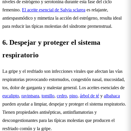
niveles de estrógeno y serotonina durante esta fase del ciclo
femenino.
El aceite esencial de Salvia sclarea
es relajante,
antiespasmódico y mimetiza la acción del estrógeno, resulta ideal
para reducir las típicas molestias del síndrome premenstrual.
6. Despejar y proteger el sistema
respiratorio
La gripe y el resfriado son infecciones virales que afectan las vías
respiratorias provocando estornudos, congestión nasal, mucosidad,
tos, dolor de garganta y malestar general. Los aceites esenciales de
eucalipto
,
ravintsara
,
tomillo
,
cedro
,
pino
,
árbol de té
y
albahaca
pueden ayudar a limpiar, despejar y proteger el sistema respiratorio.
Tienen propiedades antisépticas, antiinflamatorias y
descongestionantes para las típicas molestias que producen el
resfriado común y la gripe.