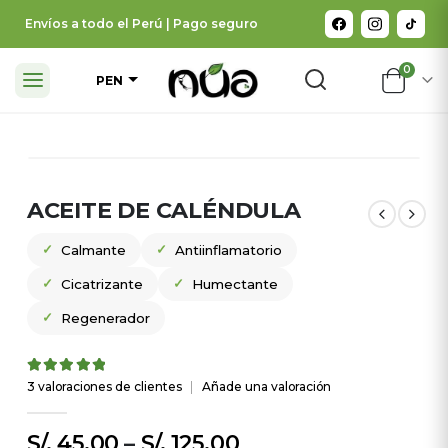
Envíos a todo el Perú | Pago seguro
0
PEN
ACEITE DE CALÉNDULA
✓
✓
Calmante
Antiinflamatorio
✓
✓
Cicatrizante
Humectante
✓
Regenerador
5.00
out of 5
3
valoraciones de clientes
|
Añade una valoración
S/.
45.00
–
S/.
125.00