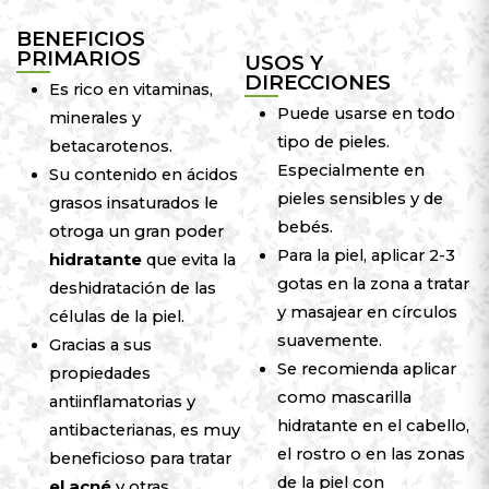
BENEFICIOS
PRIMARIOS
USOS Y
DIRECCIONES
Es rico en vitaminas,
Puede usarse en todo
minerales y
tipo de pieles.
betacarotenos.
Especialmente en
Su contenido en ácidos
pieles sensibles y de
grasos insaturados le
bebés.
otroga un gran poder
Para la piel, aplicar 2-3
hidratante
que evita la
gotas en la zona a tratar
deshidratación de las
y masajear en círculos
células de la piel.
suavemente.
Gracias a sus
Se recomienda aplicar
propiedades
como mascarilla
antiinflamatorias y
hidratante en el cabello,
antibacterianas, es muy
el rostro o en las zonas
beneficioso para tratar
de la piel con
el acné
y otras