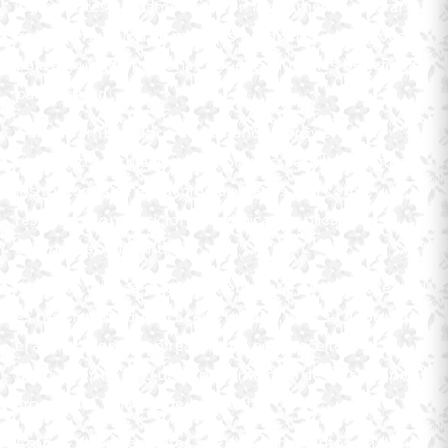
ingredientes fundamentales en la cosmética natural y
en la formulación de muchos productos ecológicos
para el cuidado personal, por sus múltiples beneficios
para la salud.
Aunque ambos tipos de sustancias provienen de
elementos naturales como plantas, semillas y frutas,
los métodos de extracción aplicados dan como
resultado composiciones químicas y aplicaciones
cosméticas diferentes.
A simple vista se puede observar que el aceite esencial
es más líquido que el aceite vegetal, esto se debe a que
el aceite esencial en realidad no es un aceite
propiamente, sino una concentración de las sustancias
aromáticas volátiles de las plantas.
Ambos tipos de aceites suelen usarse juntos en