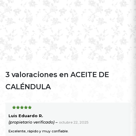
aromaterapia, en masajes corporales y en la elaboración
de cosméticos naturales. La complementación de unos
y otros permite formular mezclas simples y
personalizadas para cada tipo de piel, necesidad o
molestia.
3 valoraciones en
ACEITE DE
CALÉNDULA
5
de 5
Luis Eduardo R.
(propietario verificado)
–
octubre 22, 2025
Excelente, rápido y muy confiable.