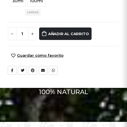
30ml
100ml
LIMPIAR
AÑADIR AL CARRITO
Guardar como favorito
1
0
0
%
N
A
T
U
R
A
L