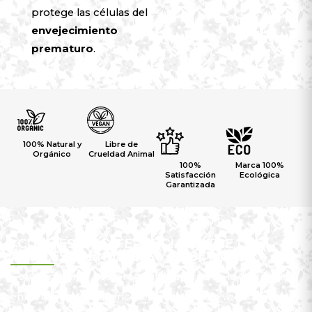
protege las células del
envejecimiento
prematuro
.
100% Natural y
Libre de
Orgánico
Crueldad Animal
100%
Marca 100%
Satisfacción
Ecológica
Garantizada
¿CUAL ES LA DIFERENCIA ENTRE LOS
ACEITES ESENCIALES Y VEGETALES?
Con frecuencia nos preguntan acerca de la diferencia
entre los aceites esenciales y los aceites vegetales,