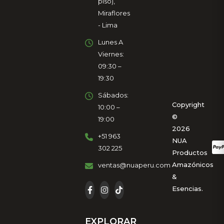
piso),
Miraflores
- Lima
Lunes A
Viernes:
09:30 –
19:30
Sábados:
Copyright
10:00 –
©
19:00
2026
+51 963
NUA
302 225
Productos
Amazónicos
ventas@nuaperu.com
&
Esencias.
EXPLORAR