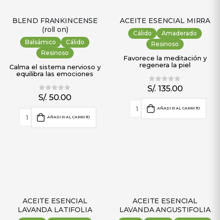
BLEND FRANKINCENSE
ACEITE ESENCIAL MIRRA
(roll on)
Cálido
Amaderado
Balsámico
Cálido
Resinoso
Resinoso
Favorece la meditación y
regenera la piel
Calma el sistema nervioso y
equilibra las emociones
S/.
135.00
0
out of 5
S/.
50.00
0
out of 5
AÑADIR AL CARRITO
AÑADIR AL CARRITO
ACEITE ESENCIAL
ACEITE ESENCIAL
LAVANDA LATIFOLIA
LAVANDA ANGUSTIFOLIA