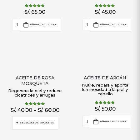
S/.
65.00
S/.
45.00
4.67
out of 5
5.00
out of 5
AÑADIR AL CARRITO
AÑADIR AL CARRITO
ACEITE DE ROSA
ACEITE DE ARGÁN
MOSQUETA
Nutre, repara y aporta
luminosidad a la piel y
Regenera la piel y reduce
cabello
cicatrices y arrugas
S/.
50.00
4.71
out of 5
S/.
40.00
–
S/.
60.00
4.83
out of 5
AÑADIR AL CARRITO
SELECCIONAR OPCIONES