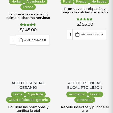
Herbal
Alcanforado
Floral
Fresco
Herbáceo
Fresco
Promueve la relajación y
mejora la calidad del sueño
Favorece la relajación y
calma el sistema nervioso
S/.
55.00
4.85
out of 5
S/.
45.00
4.64
out of 5
AÑADIR AL CARRITO
AÑADIR AL CARRITO
ACEITE ESENCIAL
ACEITE ESENCIAL
GERANIO
EUCALIPTO LIMÓN
Dulce
Agradable
Aromático
Fresco
Característico del geranio
Limonado
Equilibra las hormonas y
Repele insectos y purifica el
tonifica la piel
aire