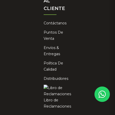
AL
CLIENTE
Contáctanos
Puntos De
Venta
Envíos &
Entregas
Política De
×
Calidad
¿Te apasiona el mundo del
Distribuidores
cuidado personal?
Te enseñamos cómo aprovechar la naturaleza para
tu bienestar. Únete y recibe nuestros mejores
Libro de
consejos y ofertas.
Reclamaciones