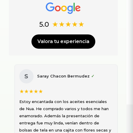
★★★★★
5.0
Valora tu experiencia
Alfio Pinasco Carella
✓
★★★★★
★
Les compro siempre dos tipos de aceites
Est
esenciales que me ayudan, en el animo, en la
de 
piel y en el cabello. Son de trato muy cordial y
ena
responsable. También estoy probando el
ent
Bálsamo del Jaguar… para dolores, muy rico
bol