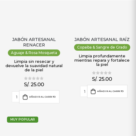
JABÓN ARTESANAL
JABÓN ARTESANAL RAÍZ
RENACER
Copaiba & Sangre de Grado
Aguaje & Rosa Mosqueta
Limpia profundamente
mientras repara y fortalece
Limpia sin resecar y
la piel
devuelve la suavidad natural
de la piel
S/.
25.00
0
out of 5
S/.
25.00
0
out of 5
AÑADIR AL CARRITO
AÑADIR AL CARRITO
MUY POPULAR