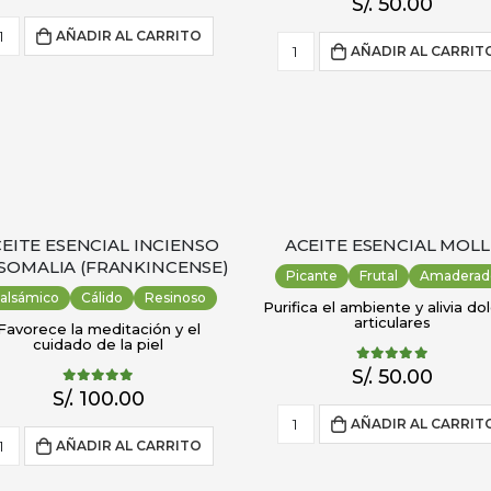
S/.
50.00
AÑADIR AL CARRITO
AÑADIR AL CARRIT
EITE ESENCIAL INCIENSO
ACEITE ESENCIAL MOLL
SOMALIA (FRANKINCENSE)
Picante
Frutal
Amaderad
alsámico
Cálido
Resinoso
Purifica el ambiente y alivia do
articulares
Favorece la meditación y el
cuidado de la piel
5.00
out of 5
S/.
50.00
5.00
out of 5
S/.
100.00
AÑADIR AL CARRIT
AÑADIR AL CARRITO