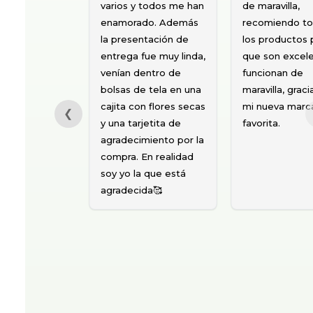
aceites
Geranio, me
esenciales que
están ayudando
me ayudan, en
con las
el animo, en la
manchitas del
piel y en el
acné, ahora
cabello. Son
estoy
de trato muy
empezando con
❮
cordial y
el de Rosa
responsable.
Mosqueta, son
También estoy
productos
probando el
naturales y me
Bálsamo del
da confianza :)
Jaguar… para
.Además la
dolores, muy
atención al
rico olor…
cliente es muy
parece que
buena :D
calienta y
desinflama. 😃