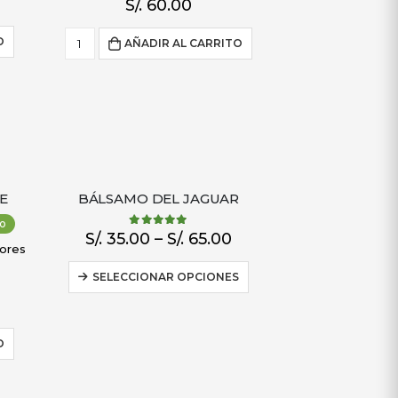
0
out of 5
S/.
60.00
O
AÑADIR AL CARRITO
E
BÁLSAMO DEL JAGUAR
o
5.00
out of 5
S/.
35.00
–
S/.
65.00
lores
SELECCIONAR OPCIONES
O