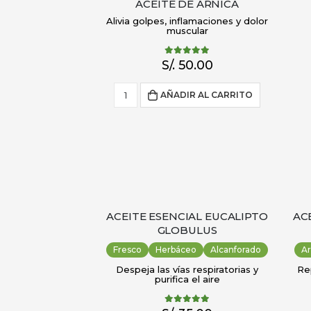
ACEITE DE ÁRNICA
Alivia golpes, inflamaciones y dolor
muscular
5.00
out of 5
S/.
50.00
AÑADIR AL CARRITO
ACEITE ESENCIAL EUCALIPTO
AC
GLOBULUS
Fresco
Herbáceo
Alcanforado
A
Despeja las vías respiratorias y
Rep
purifica el aire
5.00
out of 5