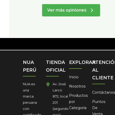
Ver más opiniones
NUA
TIENDA
EXPLORAR
ATENCIÓ
PERÚ
OFICIAL
AL
Inicio
CLIENTE
NUA es
Av. José
Nosotros
una
Larco
Contáctano
Productos
marca
872, local
por
Puntos
peruana
201
Categoría
De
con
(segundo
Venta
certificado
piso),