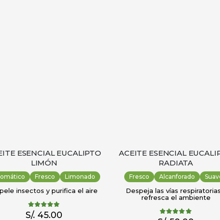
EITE ESENCIAL EUCALIPTO
ACEITE ESENCIAL EUCALI
LIMÓN
RADIATA
romático
Fresco
Limonado
Fresco
Alcanforado
Suav
ele insectos y purifica el aire
Despeja las vías respiratorias
refresca el ambiente
5.00
out of 5
S/.
45.00
5.00
out of 5