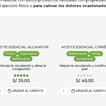
el malestar con estos productos naturales con propiedade
 ejercicio físico o
para calmar los dolores ocasionado
EITE ESENCIAL ALCANFOR
ACEITE ESENCIAL CIPR
Fresco
Vigorizante
Refrescante
Herbal
Refrescante
Amaderado
timula la circulación y alivia la
Mejora la circulación y tonifica
congestión
piel
5.00
out of 5
0
out of 5
S/.
35.00
S/.
45.00
AÑADIR AL CARRITO
AÑADIR AL CARRIT