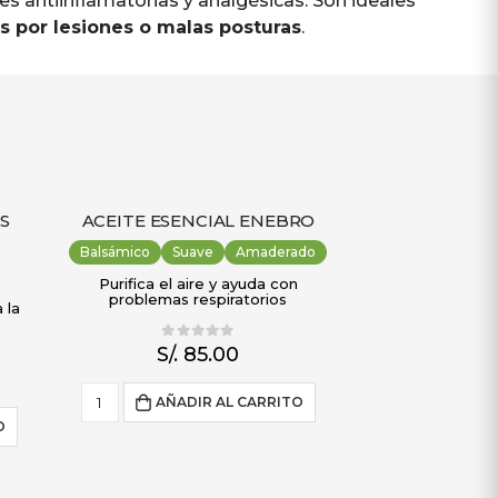
s antiinflamatorias y analgésicas. Son ideales
s por lesiones o malas posturas
.
ÉS
ACEITE ESENCIAL ENEBRO
Balsámico
Suave
Amaderado
Purifica el aire y ayuda con
problemas respiratorios
 la
0
out of 5
S/.
85.00
AÑADIR AL CARRITO
O