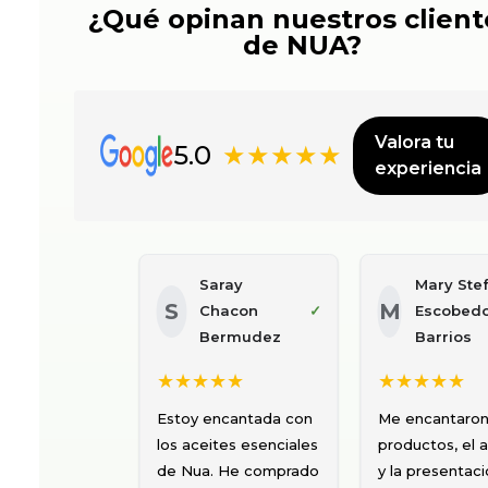
¿Qué opinan nuestros client
de NUA?
Valora tu
5.0
★★★★★
experiencia
Alfio
Diana
Pinasco
✓
Huamancha
Carella
Ledesma
★★★★★
★★★★★
Les compro
El aceite de
siempre dos
Argán y aceite
tipos de
esencial de