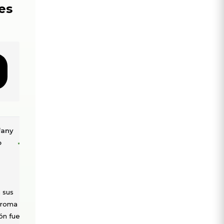
¿No estás interesado? Haz clic aquí para ce
es
Saray
Mary Stefany
S
M
✓
Chacon
✓
Escobedo
Bermudez
Barrios
★★★★★
★★★★★
Estoy encantada con
Me encantaron sus
los aceites esenciales
productos, el arom
de Nua. He comprado
y la presentación f