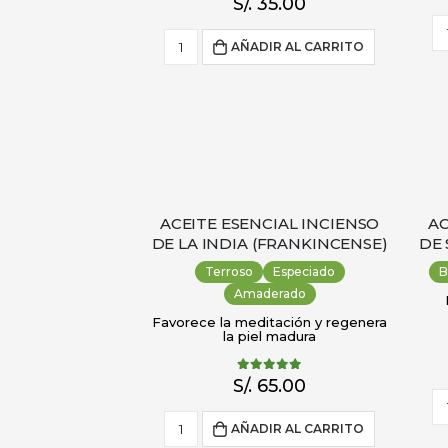
S/.
35.00
AÑADIR AL CARRITO
ACEITE ESENCIAL INCIENSO
AC
DE LA INDIA (FRANKINCENSE)
DE 
Terroso
Especiado
B
Amaderado
Favorece la meditación y regenera
la piel madura
4.89
out of 5
S/.
65.00
AÑADIR AL CARRITO