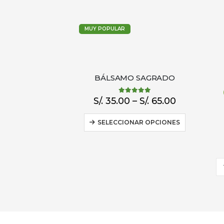
MUY POPULAR
BÁLSAMO SAGRADO
4.88
out of 5
S/.
35.00
–
S/.
65.00
SELECCIONAR OPCIONES