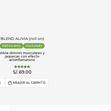
BLEND ALIVIA (roll on)
Refrescante
Mentolado
Alivia dolores musculares y
jaquecas con efecto
antiinflamatorio
5.00
out of 5
S/.
69.00
AÑADIR AL CARRITO