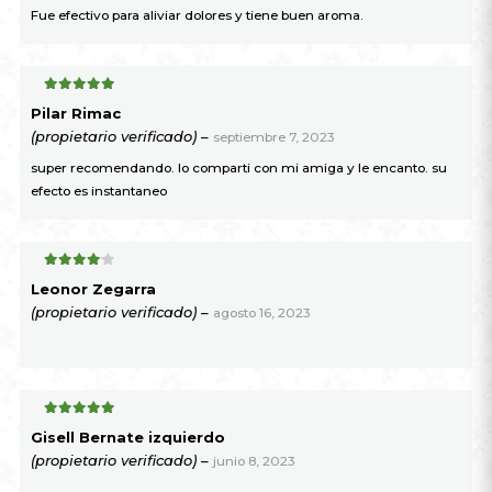
Fue efectivo para aliviar dolores y tiene buen aroma.
5
de 5
Pilar Rimac
(propietario verificado)
–
septiembre 7, 2023
super recomendando. lo comparti con mi amiga y le encanto. su
efecto es instantaneo
4
de 5
Leonor Zegarra
(propietario verificado)
–
agosto 16, 2023
5
de 5
Gisell Bernate izquierdo
(propietario verificado)
–
junio 8, 2023