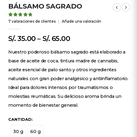
BÁLSAMO SAGRADO
4.88
out of 5
7
valoraciones de clientes
|
Añade una valoración
S/.
35.00
–
S/.
65.00
Nuestro poderoso bálsamo sagrado está elaborado a
base de aceite de coca, tintura madre de cannabis,
aceite esencial de palo santo y otros ingredientes
naturales con gran poder analgésico y antiinflamatorio.
Ideal para dolores intensos por traumatismos o
molestias reumáticas. Su delicioso aroma brinda un
momento de bienestar general.
CANTIDAD
30 g
60 g