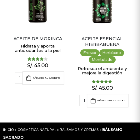
ACEITE DE MORINGA
ACEITE ESENCIAL
HIERBABUENA
Hidrata y aporta
antioxidantes a la piel
Fresco
Herbáceo
Mentolado
S/.
45.00
4.00
out of 5
Refresca el ambiente y
mejora la digestión
AÑADIR AL CARRITO
S/.
45.00
5.00
out of 5
AÑADIR AL CARRITO
BÁLSAMO
INICIO
»
COSMÉTICA NATURAL
»
BÁLSAMOS Y CREMAS
»
SAGRADO