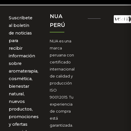
NUA
Suscríbete
PERÚ
al boletín
de noticias
para
NUA es una
marca
recibir
peruana con
información
certificado
sobre
internacional
aromaterapia,
de calidad y
cosmética,
producción
bienestar
ISO
natural,
9001:2015. Tu
nuevos
experiencia
productos,
de compra
promociones
está
y ofertas
garantizada.