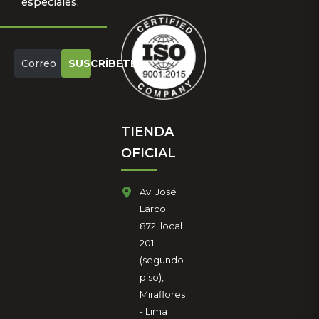
especiales.
SUSCRÍBETE
TIENDA
OFICIAL
Av. José
Larco
872, local
201
(segundo
piso),
Miraflores
- Lima