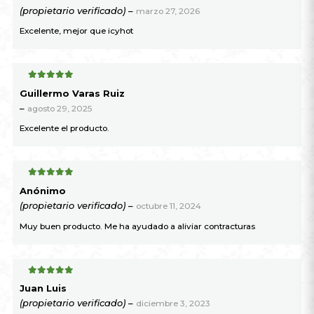
(propietario verificado)
–
marzo 27, 2026
Excelente, mejor que icyhot
5
de 5
Guillermo Varas Ruiz
–
agosto 29, 2025
Excelente el producto.
5
de 5
Anónimo
(propietario verificado)
–
octubre 11, 2024
Muy buen producto. Me ha ayudado a aliviar contracturas
5
de 5
Juan Luis
(propietario verificado)
–
diciembre 3, 2023