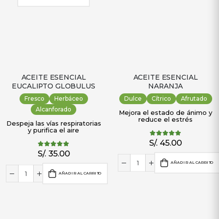
ACEITE ESENCIAL
ACEITE ESENCIAL
EUCALIPTO GLOBULUS
NARANJA
Fresco
Herbáceo
Dulce
Cítrico
Afrutado
Alcanforado
Mejora el estado de ánimo y
reduce el estrés
Despeja las vías respiratorias
y purifica el aire
S/.
45.00
5.00
out of 5
S/.
35.00
5.00
out of 5
AÑADIR AL CARRITO
AÑADIR AL CARRITO