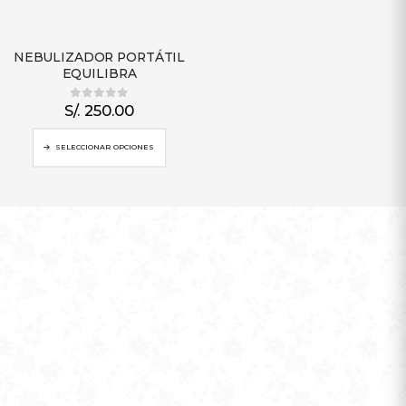
NEBULIZADOR PORTÁTIL
EQUILIBRA
S/.
250.00
0
out of 5
SELECCIONAR OPCIONES