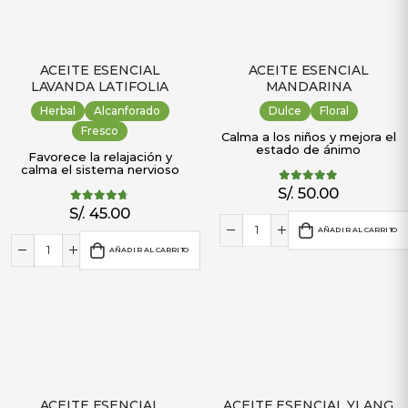
ACEITE ESENCIAL
ACEITE ESENCIAL
LAVANDA LATIFOLIA
MANDARINA
Herbal
Alcanforado
Dulce
Floral
Fresco
Calma a los niños y mejora el
estado de ánimo
Favorece la relajación y
calma el sistema nervioso
S/.
50.00
5.00
out of 5
S/.
45.00
4.64
out of 5
AÑADIR AL CARRITO
AÑADIR AL CARRITO
ACEITE ESENCIAL
ACEITE ESENCIAL YLANG