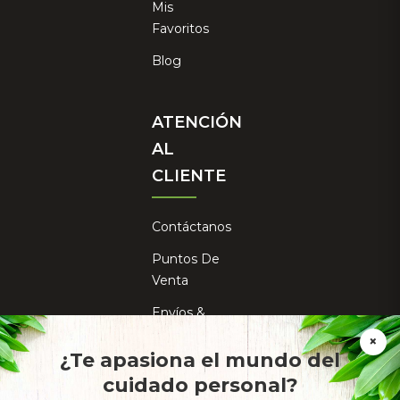
Mis
Favoritos
Blog
ATENCIÓN
AL
CLIENTE
Contáctanos
Puntos De
Venta
Envíos &
×
Entregas
¿Te apasiona el mundo del
cuidado personal?
Política De
Calidad