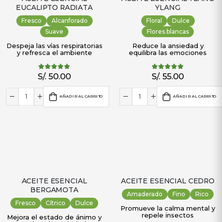
EUCALIPTO RADIATA
YLANG
Fresco
Alcanforado
Floral
Dulce
Suave
Flores blancas
Despeja las vías respiratorias
Reduce la ansiedad y
y refresca el ambiente
equilibra las emociones
S/.
50.00
S/.
55.00
5.00
out of 5
5.00
out of 5
AÑADIR AL CARRITO
AÑADIR AL CARRITO
ACEITE ESENCIAL
ACEITE ESENCIAL CEDRO
BERGAMOTA
Amaderado
Fino
Rico
Fresco
Cítrico
Dulce
Promueve la calma mental y
repele insectos
Mejora el estado de ánimo y