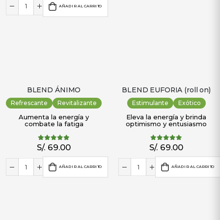
AÑADIR AL CARRITO
BLEND ÁNIMO
BLEND EUFORIA (roll on)
Refrescante
Revitalizante
Estimulante
Exótico
Aumenta la energía y
Eleva la energía y brinda
combate la fatiga
optimismo y entusiasmo
S/.
69.00
S/.
69.00
5.00
out of 5
5.00
out of 5
AÑADIR AL CARRITO
AÑADIR AL CARRITO