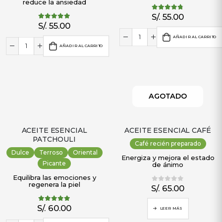
reduce la ansiedad
S/.
55.00
4.71
out of 5
S/.
55.00
4.92
out of 5
AÑADIR AL CARRITO
AÑADIR AL CARRITO
AGOTADO
ACEITE ESENCIAL
ACEITE ESENCIAL CAFÉ
PATCHOULI
Café recién preparado
Dulce
Terroso
Oriental
Energiza y mejora el estado
Picante
de ánimo
Equilibra las emociones y
regenera la piel
S/.
65.00
0
out of 5
S/.
60.00
5.00
out of 5
LEER MÁS