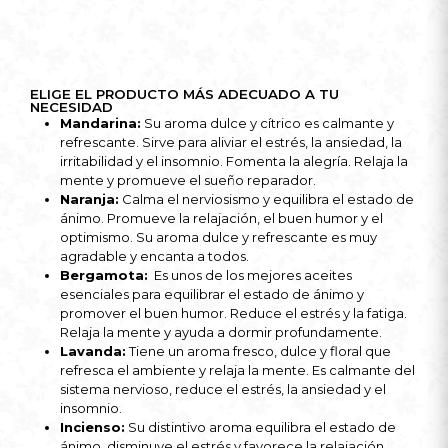
ELIGE EL PRODUCTO MÁS ADECUADO A TU
NECESIDAD
Mandarina
:
Su aroma dulce y cítrico es calmante y
refrescante. Sirve para aliviar el estrés, la ansiedad, la
irritabilidad y el insomnio. Fomenta la alegría. Relaja la
mente y promueve el sueño reparador.
Naranja
:
Calma el nerviosismo y equilibra el estado de
ánimo. Promueve la relajación, el buen humor y el
optimismo. Su aroma dulce y refrescante es muy
agradable y encanta a todos.
Bergamota
:
Es unos de los mejores aceites
esenciales para equilibrar el estado de ánimo y
promover el buen humor. Reduce el estrés y la fatiga.
Relaja la mente y ayuda a dormir profundamente.
Lavanda
:
Tiene un aroma fresco, dulce y floral que
refresca el ambiente y relaja la mente. Es calmante del
sistema nervioso, reduce el estrés, la ansiedad y el
insomnio.
Incienso:
Su distintivo aroma equilibra el estado de
ánimo, disminuye el estrés y favorece la relajación.