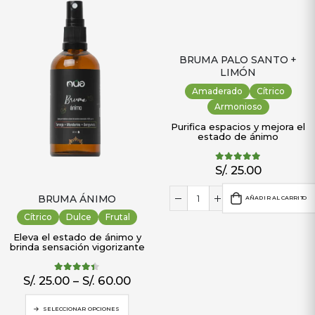
BRUMA PALO SANTO +
LIMÓN
Amaderado
Cítrico
Armonioso
Purifica espacios y mejora el
estado de ánimo
S/.
25.00
5.00
out of 5
BRUMA ÁNIMO
AÑADIR AL CARRITO
Cítrico
Dulce
Frutal
Eleva el estado de ánimo y
brinda sensación vigorizante
S/.
25.00
–
S/.
60.00
4.33
out of 5
SELECCIONAR OPCIONES