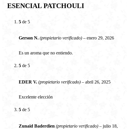
ESENCIAL PATCHOULI
5
de 5
Gerson N.
(propietario verificado)
–
enero 29, 2026
Es un aroma que no entiendo.
5
de 5
EDER V.
(propietario verificado)
–
abril 26, 2025
Excelente elección
5
de 5
Zunaid Baderdien
(propietario verificado)
–
julio 18,