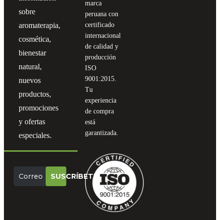
marca
sobre
peruana con
aromaterapia,
certificado
internacional
cosmética,
de calidad y
bienestar
producción
natural,
ISO
9001:2015.
nuevos
Tu
productos,
experiencia
promociones
de compra
y ofertas
está
garantizada.
especiales.
SUSCRÍBETE