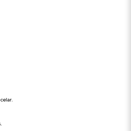
celar.
.