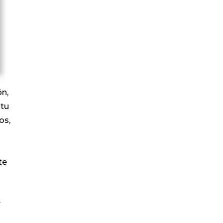
ón,
 tu
os,
te
r