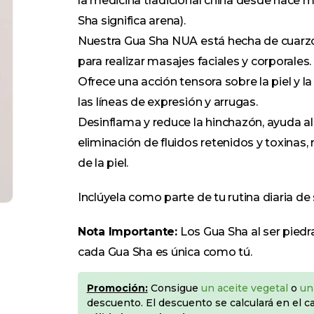
la medicina tradicional china desde hace mu
Sha significa arena).
Nuestra Gua Sha NUA está hecha de cuarzo
para realizar masajes faciales y corporales.
Ofrece una acción tensora sobre la piel y 
las líneas de expresión y arrugas.
Desinflama y reduce la hinchazón, ayuda al 
eliminación de fluidos retenidos y toxinas,
de la piel.
Inclúyela como parte de tu rutina diaria d
Nota Importante:
Los Gua Sha al ser piedr
cada Gua Sha es única como tú.
Promoción:
Consigue
un aceite vegetal
o
un
descuento. El descuento se calculará en el c