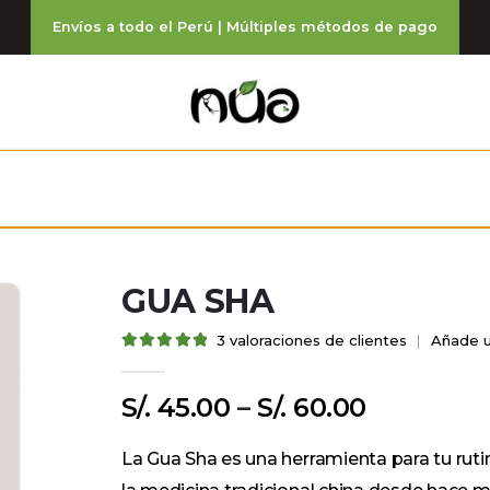
Envíos a todo el Perú | Múltiples métodos de pago
GUA SHA
3
valoraciones de clientes
|
Añade u
5.00
out of 5
S/.
45.00
–
S/.
60.00
La Gua Sha es una herramienta para tu rutin