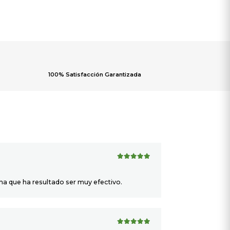
100% Satisfacción Garantizada
5
de 5
ha que ha resultado ser muy efectivo.
5
de 5