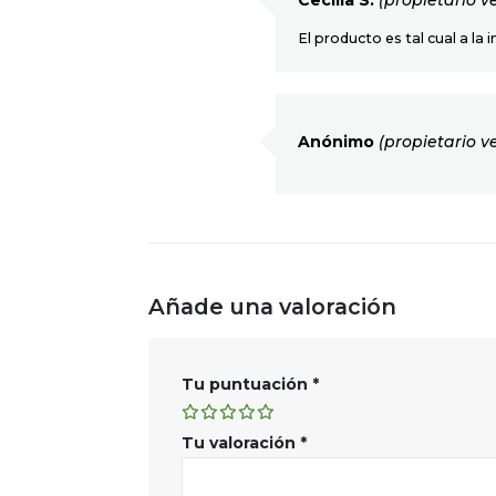
Cecilia S.
(propietario v
El producto es tal cual a la
Anónimo
(propietario v
Añade una valoración
Tu puntuación
*
Tu valoración
*