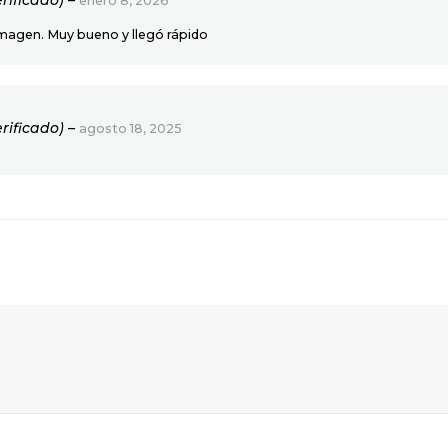
erificado)
–
enero 8, 2026
 imagen. Muy bueno y llegó rápido
erificado)
–
agosto 18, 2025