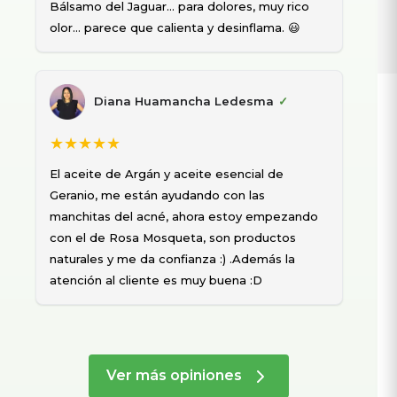
Bálsamo del Jaguar… para dolores, muy rico
bol
olor… parece que calienta y desinflama. 😃
una
En 
Diana Huamancha Ledesma
✓
★★★★★
El aceite de Argán y aceite esencial de
★
Geranio, me están ayudando con las
Me 
manchitas del acné, ahora estoy empezando
pre
con el de Rosa Mosqueta, son productos
tod
naturales y me da confianza :) .Además la
fun
atención al cliente es muy buena :D
mar
Ver más opiniones