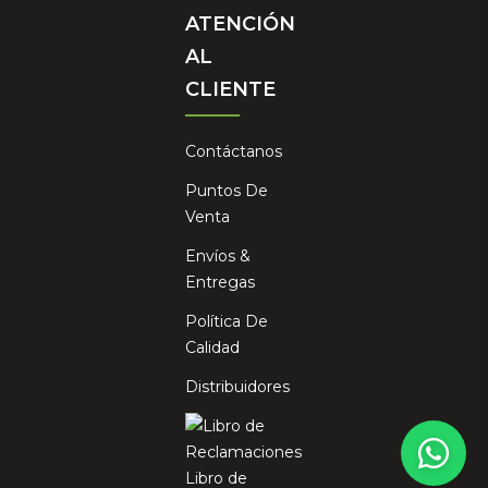
ATENCIÓN
AL
CLIENTE
Contáctanos
Puntos De
Venta
Envíos &
Entregas
Política De
Calidad
×
Distribuidores
¿Te apasiona el mundo del
cuidado personal?
Te enseñamos cómo aprovechar la naturaleza para
Libro de